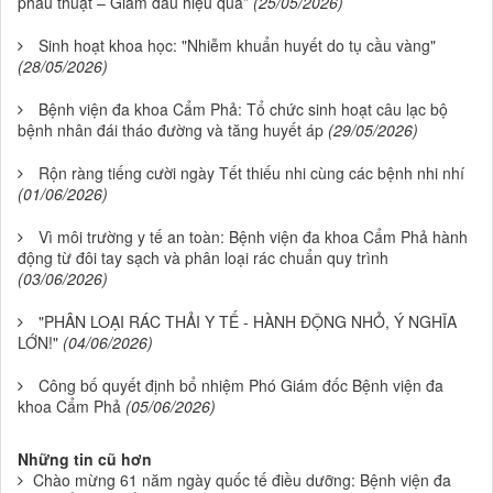
phẫu thuật – Giảm đau hiệu quả”
(25/05/2026)
Sinh hoạt khoa học: "Nhiễm khuẩn huyết do tụ cầu vàng"
(28/05/2026)
Bệnh viện đa khoa Cẩm Phả: Tổ chức sinh hoạt câu lạc bộ
bệnh nhân đái tháo đường và tăng huyết áp
(29/05/2026)
Rộn ràng tiếng cười ngày Tết thiếu nhi cùng các bệnh nhi nhí
(01/06/2026)
Vì môi trường y tế an toàn: Bệnh viện đa khoa Cẩm Phả hành
động từ đôi tay sạch và phân loại rác chuẩn quy trình
(03/06/2026)
"PHÂN LOẠI RÁC THẢI Y TẾ - HÀNH ĐỘNG NHỎ, Ý NGHĨA
LỚN!"
(04/06/2026)
Công bố quyết định bổ nhiệm Phó Giám đốc Bệnh viện đa
khoa Cẩm Phả
(05/06/2026)
Những tin cũ hơn
Chào mừng 61 năm ngày quốc tế điều dưỡng: Bệnh viện đa