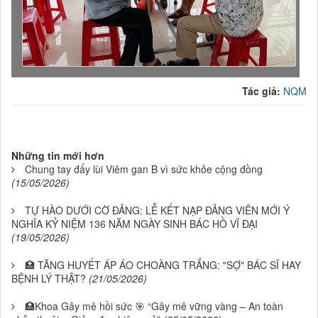
Tác giả:
NQM
Những tin mới hơn
Chung tay đẩy lùi Viêm gan B vì sức khỏe cộng đồng
(15/05/2026)
TỰ HÀO DƯỚI CỜ ĐẢNG: LỄ KẾT NẠP ĐẢNG VIÊN MỚI Ý
NGHĨA KỶ NIỆM 136 NĂM NGÀY SINH BÁC HỒ VĨ ĐẠI
(19/05/2026)
🏥 TĂNG HUYẾT ÁP ÁO CHOÀNG TRẮNG: "SỢ" BÁC SĨ HAY
BỆNH LÝ THẬT?
(21/05/2026)
🏥Khoa Gây mê hồi sức 🎯 “Gây mê vững vàng – An toàn