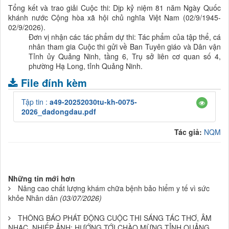
Tổng kết và trao giải Cuộc thi: Dịp kỷ niệm 81 năm Ngày Quốc
khánh nước Cộng hòa xã hội chủ nghĩa Việt Nam (02/9/1945-
02/9/2026).
Đơn vị nhận các tác phẩm dự thi: Tác phẩm của tập thể, cá
nhân tham gia Cuộc thi gửi về Ban Tuyên giáo và Dân vận
Tỉnh ủy Quảng Ninh, tầng 6, Trụ sở liên cơ quan số 4,
phường Hạ Long, tỉnh Quảng Ninh.
File đính kèm
Tập tin :
a49-20252030tu-kh-0075-
2026_dadongdau.pdf
Tác giả:
NQM
Những tin mới hơn
Nâng cao chất lượng khám chữa bệnh bảo hiểm y tế vì sức
khỏe Nhân dân
(03/07/2026)
THÔNG BÁO PHÁT ĐỘNG CUỘC THI SÁNG TÁC THƠ, ÂM
NHẠC, NHIẾP ẢNH: HƯỚNG TỚI CHÀO MỪNG TỈNH QUẢNG