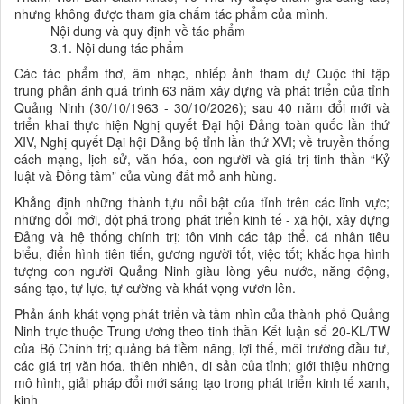
nhưng không được tham gia chấm tác phẩm của mình.
Nội dung và quy định về tác phẩm
3.1. Nội dung tác phẩm
Các tác phẩm thơ, âm nhạc, nhiếp ảnh tham dự Cuộc thi tập
trung phản ánh quá trình 63 năm xây dựng và phát triển của tỉnh
Quảng Ninh (30/10/1963 - 30/10/2026); sau 40 năm đổi mới và
triển khai thực hiện Nghị quyết Đại hội Đảng toàn quốc lần thứ
XIV, Nghị quyết Đại hội Đảng bộ tỉnh lần thứ XVI; về truyền thống
cách mạng, lịch sử, văn hóa, con người và giá trị tinh thần “Kỷ
luật và Đồng tâm” của vùng đất mỏ anh hùng.
Khẳng định những thành tựu nổi bật của tỉnh trên các lĩnh vực;
những đổi mới, đột phá trong phát triển kinh tế - xã hội, xây dựng
Đảng và hệ thống chính trị; tôn vinh các tập thể, cá nhân tiêu
biểu, điển hình tiên tiến, gương người tốt, việc tốt; khắc họa hình
tượng con người Quảng Ninh giàu lòng yêu nước, năng động,
sáng tạo, tự lực, tự cường và khát vọng vươn lên.
Phản ánh khát vọng phát triển và tầm nhìn của thành phố Quảng
Ninh trực thuộc Trung ương theo tinh thần Kết luận số 20-KL/TW
của Bộ Chính trị; quảng bá tiềm năng, lợi thế, môi trường đầu tư,
các giá trị văn hóa, thiên nhiên, di sản của tỉnh; giới thiệu những
mô hình, giải pháp đổi mới sáng tạo trong phát triển kinh tế xanh,
kinh