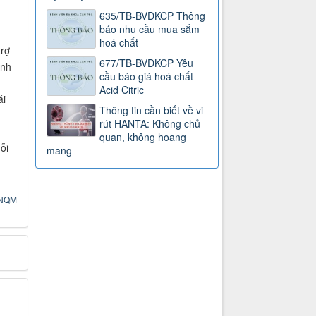
635/TB-BVĐKCP Thông
báo nhu cầu mua sắm
hoá chất
trợ
677/TB-BVĐKCP Yêu
inh
cầu báo giá hoá chất
Acid Citric
ái
Thông tin cần biết về vi
rút HANTA: Không chủ
quan, không hoang
ỗi
mang
NQM