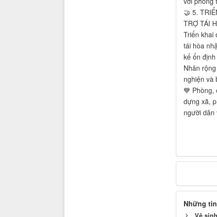
với phong 
🤝 5. TRI
TRỢ TÁI 
Triển khai
tái hòa nh
kế ổn định
Nhân rộng 
nghiện và b
💙 Phòng, 
dựng xã, p
người dân 
Những tin
Vệ sin