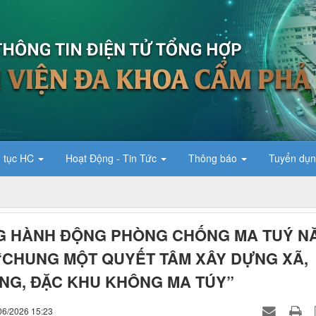
 tục HC
Hoạt Động - Tin Tức
Thông báo
Tuyển dụ
G HÀNH ĐỘNG PHÒNG CHỐNG MA TUÝ N
 “CHUNG MỘT QUYẾT TÂM XÂY DỰNG XÃ,
G, ĐẶC KHU KHÔNG MA TÚY”
06/2026 15:23