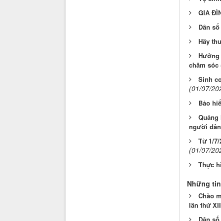
GIA ĐÌ
Dân số 
Hãy thư
Hưởng 
chăm sóc 
Sinh co
(01/07/20
Bảo hiể
Quảng N
người dân
Từ 1/7/
(01/07/20
Thực hi
Những tin
Chào m
lần thứ XI
Dân số 