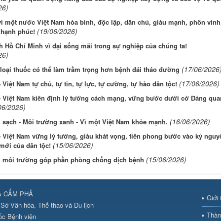
26)
vì một nước Việt Nam hòa bình, độc lập, dân chủ, giàu mạnh, phồn vinh
(19/06/2026)
 hạnh phúc!
h Hồ Chí Minh vĩ đại sống mãi trong sự nghiệp của chúng ta!
26)
(17/06/2026
oại thuốc có thể làm trầm trọng hơn bệnh đái tháo đường
(17/06/2026)
ẻ Việt Nam tự chủ, tự tin, tự lực, tự cường, tự hào dân tộc!
rẻ Việt Nam kiên định lý tưởng cách mạng, vững bước dưới cờ Đảng qu
06/2026)
(16/06/2026)
 sạch - Môi trường xanh - Vì một Việt Nam khỏe mạnh.
ẻ Việt Nam vững lý tưởng, giàu khát vọng, tiên phong bước vào kỷ nguy
(15/06/2026)
 mới của dân tộc!
(15/06/2026)
h môi trường góp phần phòng chống dịch bệnh
A CẨM PHẢ
Giới 
Sở Văn hóa, Thể thao và Du lịch
Thàn
ốc Bệnh viện