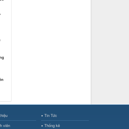
,
)
ang
ên
thiệu
Tin Tức
h viên
Thống kê