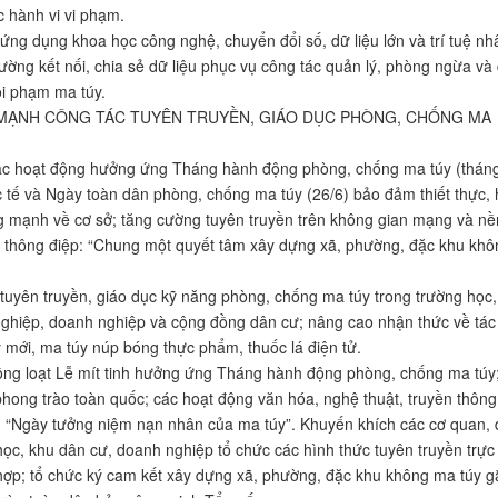
 hành vi vi phạm.
ng dụng khoa học công nghệ, chuyển đổi số, dữ liệu lớn và trí tuệ nh
cường kết nối, chia sẻ dữ liệu phục vụ công tác quản lý, phòng ngừa và
ội phạm ma túy.
Y MẠNH CÔNG TÁC TUYÊN TRUYỀN, GIÁO DỤC PHÒNG, CHỐNG MA
c hoạt động hưởng ứng Tháng hành động phòng, chống ma túy (tháng
tế và Ngày toàn dân phòng, chống ma túy (26/6) bảo đảm thiết thực, 
 mạnh về cơ sở; tăng cường tuyên truyền trên không gian mạng và nề
i thông điệp: “Chung một quyết tâm xây dựng xã, phường, đặc khu khô
uyên truyền, giáo dục kỹ năng phòng, chống ma túy trong trường học,
ghiệp, doanh nghiệp và cộng đồng dân cư; nâng cao nhận thức về tác
 mới, ma túy núp bóng thực phẩm, thuốc lá điện tử.
ng loạt Lễ mít tinh hưởng ứng Tháng hành động phòng, chống ma túy
phong trào toàn quốc; các hoạt động văn hóa, nghệ thuật, truyền thông
“Ngày tưởng niệm nạn nhân của ma túy”. Khuyến khích các cơ quan, 
 học, khu dân cư, doanh nghiệp tổ chức các hình thức tuyên truyền trực
ợp; tổ chức ký cam kết xây dựng xã, phường, đặc khu không ma túy g