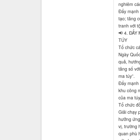
nghiêm các
Đẩy mạnh ứ
tạo; tăng 
tranh với t
📢 4. ĐẨ
TÚY
Tổ chức cá
Ngày Quốc 
quả, hướng
tảng số vớ
ma túy”.
Đẩy mạnh t
khu công n
của ma túy
Tổ chức đồ
Giải chạy 
hưởng ứng 
vị, trường
quan phù h