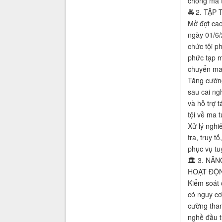
chống ma t
🚔 2. TẬ
Mở đợt cao
ngày 01/6/
chức tội p
phức tạp m
chuyển ma 
Tăng cường
sau cai ng
và hỗ trợ 
tội về ma t
Xử lý nghi
tra, truy 
phục vụ tu
🏛️ 3. N
HOẠT ĐỘN
Kiểm soát 
có nguy cơ
cường than
nghề đầu tư