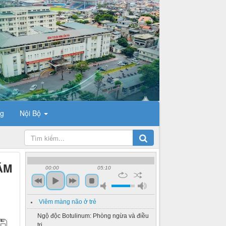
ng
Nội Bộ
ĂM
00:00
05:10
Viêm màng não ở trẻ
Ngộ độc Botulinum: Phòng ngừa và điều
trị