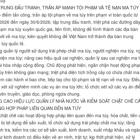
úy.
P TRUNG ĐẤU TRANH, TRẤN ÁP MẠNH TỘI PHẠM VÀ TỆ NẠN MA TÚY
 điểm tấn công, trấn áp tội phạm về ma túy trên phạm vi toàn quốc từ
2026 đến ngày 30/6/2026; tập trung đấu tranh, triệt phá các đường dây
hạm ma túy xuyên quốc gia, liên tỉnh; không để hình thành các địa bàn
ới về ma túy; kiên quyết không để Việt Nam trở thành địa bàn trung
túy quốc tế.
 quản lý người sử dụng trái phép chất ma túy, người nghiện ma túy, n
hiện ma túy; nâng cao hiệu quả cai nghiện, quản lý sau cai nghiện ma 
tái hòa nhập cộng đồng. Chủ động phát hiện, ngăn chặn hoạt động ph
úy trên không gian mạng; triệt phá diện tích trồng cây có chứa chất ma 
êm các hành vi bao che, tiếp tay cho tội phạm và tệ nạn về ma túy. Điề
tố, xét xử nghiêm minh các vụ án ma túy lớn; tổ chức xét xử các vụ án đ
yên truyền, giáo dục, phòng ngừa chung.
ÂNG CAO HIỆU LỰC QUẢN LÝ NHÀ NƯỚC VÀ KIỂM SOÁT CHẶT CHẼ C
G HỢP PHÁP LIÊN QUAN ĐẾN MA TÚY
chặt chẽ các hoạt động hợp pháp liên quan đến ma túy, hóa chất, tiền 
 bị lợi dụng để sản xuất, tổ chức sử dụng trái phép chất ma túy; tăng
h tra, kiểm tra các cơ sở sản xuất, kinh doanh, xuất nhập khẩu và ngà
 kinh doanh có điều kiện về an ninh, trật tự; kịp thời phát hiện, xử lý