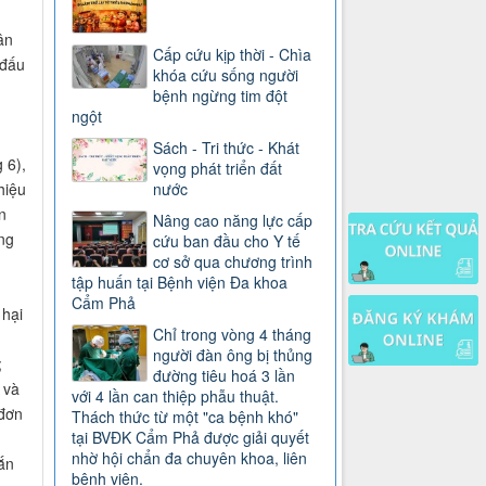
ân
Cấp cứu kịp thời - Chìa
 đấu
khóa cứu sống người
bệnh ngừng tim đột
ngột
Sách - Tri thức - Khát
 6),
vọng phát triển đất
nước
hiệu
n
Nâng cao năng lực cấp
ng
cứu ban đầu cho Y tế
cơ sở qua chương trình
tập huấn tại Bệnh viện Đa khoa
Cẩm Phả
 hại
Chỉ trong vòng 4 tháng
người đàn ông bị thủng
;
đường tiêu hoá 3 lần
 và
với 4 lần can thiệp phẫu thuật.
đơn
Thách thức từ một "ca bệnh khó"
tại BVĐK Cẩm Phả được giải quyết
nhờ hội chẩn đa chuyên khoa, liên
ắn
bệnh viện.