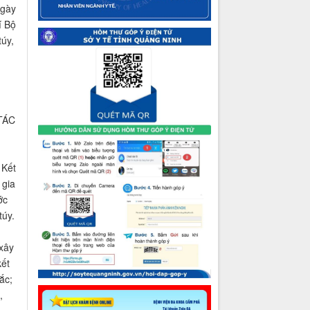
Ngày
í Bộ
úy,
,
TÁC
 Kết
 gia
ớc
túy.
 xây
kết
ắc;
,