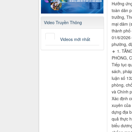
Hưởng ứng
toàn dân p
trưởng, Th
Video Truyền Thông
mại dâm (s
thành phố 
01/6/2026 
Videos mới nhất
phường, đặ
🔹 1. TĂ
PHÒNG, 
Tiếp tục qu
sách, pháp
luận số 13
phòng, chố
và Chính p
Xác định c
xuyên của 
dựng địa b
quả thực h
biểu dương