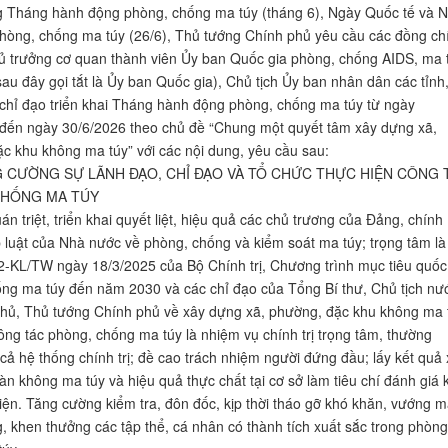
 Tháng hành động phòng, chống ma túy (tháng 6), Ngày Quốc tế và 
hòng, chống ma túy (26/6), Thủ tướng Chính phủ yêu cầu các đồng ch
ủ trưởng cơ quan thành viên Ủy ban Quốc gia phòng, chống AIDS, ma t
au đây gọi tắt là Ủy ban Quốc gia), Chủ tịch Ủy ban nhân dân các tỉnh
chỉ đạo triển khai Tháng hành động phòng, chống ma túy từ ngày
đến ngày 30/6/2026 theo chủ đề “Chung một quyết tâm xây dựng xã,
c khu không ma túy” với các nội dung, yêu cầu sau:
NG CƯỜNG SỰ LÃNH ĐẠO, CHỈ ĐẠO VÀ TỔ CHỨC THỰC HIỆN CÔNG 
CHỐNG MA TÚY
án triệt, triển khai quyết liệt, hiệu quả các chủ trương của Đảng, chính
 luật của Nhà nước về phòng, chống và kiểm soát ma túy; trọng tâm là
2-KL/TW ngày 18/3/2025 của Bộ Chính trị, Chương trình mục tiêu quốc
ng ma túy đến năm 2030 và các chỉ đạo của Tổng Bí thư, Chủ tịch nư
hủ, Thủ tướng Chính phủ về xây dựng xã, phường, đặc khu không ma 
ông tác phòng, chống ma túy là nhiệm vụ chính trị trọng tâm, thường
cả hệ thống chính trị; đề cao trách nhiệm người đứng đầu; lấy kết quả
àn không ma túy và hiệu quả thực chất tại cơ sở làm tiêu chí đánh giá 
iện. Tăng cường kiểm tra, đôn đốc, kịp thời tháo gỡ khó khăn, vướng m
, khen thưởng các tập thể, cá nhân có thành tích xuất sắc trong phòng