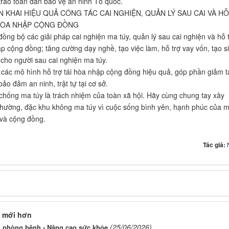
trào toàn dân bảo vệ an ninh Tổ quốc.
ỂN KHAI HIỆU QUẢ CÔNG TÁC CAI NGHIỆN, QUẢN LÝ SAU CAI VÀ HỖ
HÒA NHẬP CỘNG ĐỒNG
 đồng bộ các giải pháp cai nghiện ma túy, quản lý sau cai nghiện và hỗ 
ập cộng đồng; tăng cường dạy nghề, tạo việc làm, hỗ trợ vay vốn, tạo s
 cho người sau cai nghiện ma túy.
các mô hình hỗ trợ tái hòa nhập cộng đồng hiệu quả, góp phần giảm t
ảo đảm an ninh, trật tự tại cơ sở.
chống ma túy là trách nhiệm của toàn xã hội. Hãy cùng chung tay xây
hường, đặc khu không ma túy vì cuộc sống bình yên, hạnh phúc của m
và cộng đồng.
Tác giả:
 mới hơn
(25/06/2026)
h phòng bệnh - Nâng cao sức khỏe