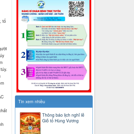
, tổ
gười
túy
ạm
túy.
u
iểm
ÁC
Tin xem nhiều
chất
Thông báo lịch nghỉ lễ
Giỗ tổ Hùng Vương
nh