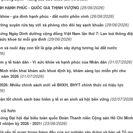
(25/06/2026)
NH HẠNH PHÚC - QUỐC GIA THỊNH VƯỢNG
(26/06/2026)
khỏe - gia đình hạnh phúc - đất nước phồn vinh
(29/06/2026)
ờng xuyên rửa tay với xà phòng cho đôi tay sạch khuẩn
ứng Ngày Dinh dưỡng cộng đồng Việt Nam lần thứ 7: Lan toả thông điệ
(29/06/2026)
sức khoẻ từ mỗi gia đình
n và nuôi dạy con tốt là góp phần xây dựng tương lai đất nước
26)
(01/07/2026)
m y tế toàn dân - Vì sức khỏe và hạnh phúc của Nhân dân
inh triển khai khám sức khoẻ định kỳ, khám sàng lọc miễn phí cho
(01/07/2026)
 năm 2026
2026: Nhiều chính sách mới về BHXH, BHYT chính thức có hiệu lực
26)
(02/07/2026
ện tốt chính sách bảo hiểm y tế vì an sinh xã hội bền vững
 cũ hơn
ừng Đại hội đại biểu toàn quốc Đoàn Thanh niên Cộng sản Hồ Chí Min
(23/06/2026)
II nhiệm kỳ 2026 - 2031!
là yếu tố quan trọng hàng đầu của sự nghiệp xây dựng và bảo vệ Tổ qu