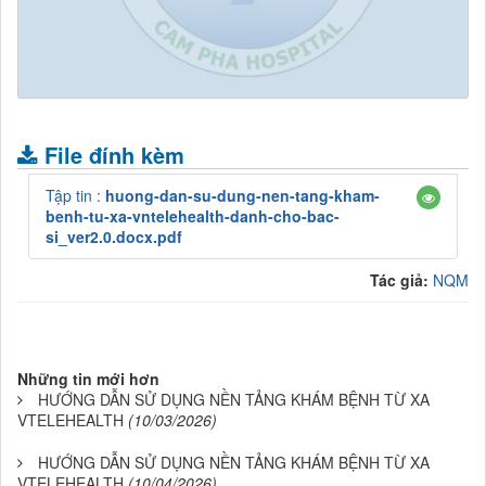
.
File đính kèm
Tập tin :
huong-dan-su-dung-nen-tang-kham-
benh-tu-xa-vntelehealth-danh-cho-bac-
si_ver2.0.docx.pdf
Tác giả:
NQM
Những tin mới hơn
HƯỚNG DẪN SỬ DỤNG NỀN TẢNG KHÁM BỆNH TỪ XA
VTELEHEALTH
(10/03/2026)
HƯỚNG DẪN SỬ DỤNG NỀN TẢNG KHÁM BỆNH TỪ XA
VTELEHEALTH
(10/04/2026)