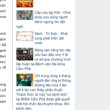
 các
gười
Cấp cứu kịp thời - Chìa
khóa cứu sống người
 mua
bệnh ngừng tim đột
ngột
Sách - Tri thức - Khát
hính
vọng phát triển đất
 năm
nước
t 68
Nâng cao năng lực cấp
mạnh
cứu ban đầu cho Y tế
 ban
cơ sở qua chương trình
được
tập huấn tại Bệnh viện Đa khoa
y tế
Cẩm Phả
Chỉ trong vòng 4 tháng
người đàn ông bị thủng
từng
đường tiêu hoá 3 lần
với 4 lần can thiệp phẫu thuật.
i số
Thách thức từ một "ca bệnh khó"
 sức
tại BVĐK Cẩm Phả được giải quyết
đoạn
nhờ hội chẩn đa chuyên khoa, liên
bệnh viện.