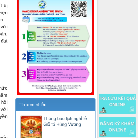
t bị
viện
am –
 với
bản,
 đạt
chức
nhằm
 hồi
Tin xem nhiều
 với
uyền
Thông báo lịch nghỉ lễ
Giỗ tổ Hùng Vương
 yếu