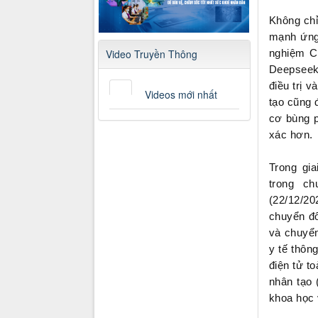
Không chỉ
mạnh ứng 
nghiệm C
Video Truyền Thông
Deepseek,
điều trị v
Videos mới nhất
tạo cũng 
cơ bùng p
xác hơn.
Trong gi
trong ch
(22/12/2
chuyển đổ
và chuyển
y tế thôn
điện tử t
nhân tạo 
khoa học