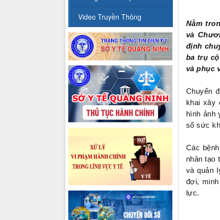
Video Truyền Thông
Nằm tron
và Chươn
định chu
ba trụ cộ
và phục 
Chuyển đổ
khai xây 
hình ảnh 
sổ sức kh
Các bệnh 
nhân tạo 
và quản l
đợi, minh
lực.