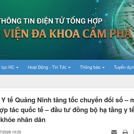
 tục HC
Hoạt Động - Tin Tức
Thông báo
Tuyển dụ
Y tế Quảng Ninh tăng tốc chuyển đổi số – 
ợp tác quốc tế – đầu tư đồng bộ hạ tầng y t
 khỏe nhân dân
07/2026 10:25