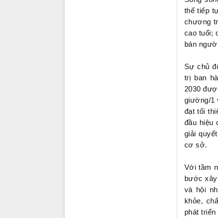
thế tiếp 
chương tr
cao tuổi;
bán người
Sự chủ đ
trị ban 
2030 được
giường/1 
đạt tối t
đầu hiệu
giải quyế
cơ sở.
Với tầm n
bước xây 
và hội n
khỏe, chấ
phát triển