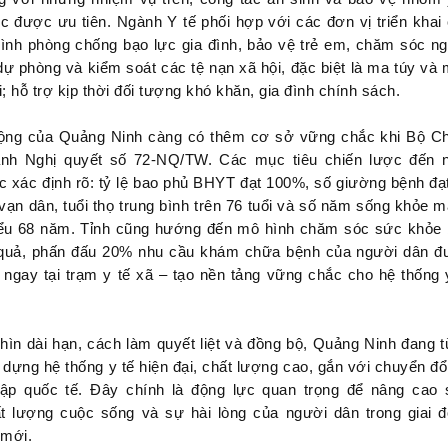
tục được ưu tiên. Ngành Y tế phối hợp với các đơn vị triển khai
ình phòng chống bạo lực gia đình, bảo vệ trẻ em, chăm sóc n
 dự phòng và kiểm soát các tệ nạn xã hội, đặc biệt là ma túy và
; hỗ trợ kịp thời đối tượng khó khăn, gia đình chính sách.
ộng của Quảng Ninh càng có thêm cơ sở vững chắc khi Bộ C
hành Nghị quyết số 72-NQ/TW. Các mục tiêu chiến lược đến
 xác định rõ: tỷ lệ bao phủ BHYT đạt 100%, số giường bệnh đạ
vạn dân, tuổi thọ trung bình trên 76 tuổi và số năm sống khỏe 
hiểu 68 năm. Tỉnh cũng hướng đến mô hình chăm sóc sức khỏe
 quả, phấn đấu 20% nhu cầu khám chữa bệnh của người dân 
t ngay tại trạm y tế xã – tạo nền tảng vững chắc cho hệ thống 
hìn dài hạn, cách làm quyết liệt và đồng bộ, Quảng Ninh đang 
dựng hệ thống y tế hiện đại, chất lượng cao, gắn với chuyển đổ
hập quốc tế. Đây chính là động lực quan trọng để nâng cao
t lượng cuộc sống và sự hài lòng của người dân trong giai 
 mới.