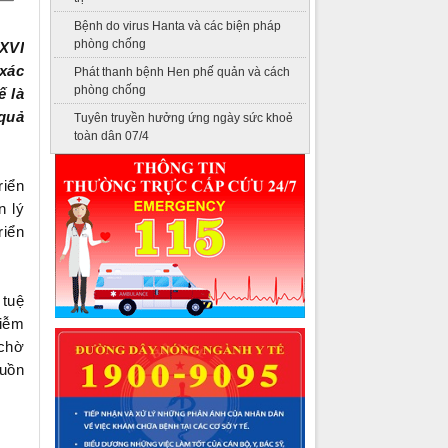
Bệnh do virus Hanta và các biện pháp
phòng chống
 XVI
xác
Phát thanh bệnh Hen phế quản và cách
phòng chống
ế là
 quả
Tuyên truyền hưởng ứng ngày sức khoẻ
toàn dân 07/4
riển
n lý
riển
 tuệ
hiễm
 chờ
guồn