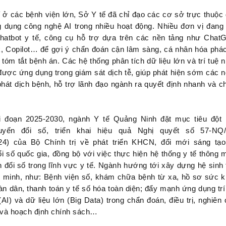
 ở các bệnh viện lớn, Sở Y tế đã chỉ đạo các cơ sở trực thuộc
dụng công nghệ AI trong nhiều hoạt động. Nhiều đơn vị đang
hatbot y tế, công cụ hỗ trợ dựa trên các nền tảng như Chat
 Copilot… để gợi ý chẩn đoán cận lâm sàng, cá nhân hóa phá
à tóm tắt bệnh án. Các hệ thống phân tích dữ liệu lớn và trí tuệ 
được ứng dụng trong giám sát dịch tễ, giúp phát hiện sớm các 
hát dịch bệnh, hỗ trợ lãnh đạo ngành ra quyết định nhanh và c
ai đoạn 2025-2030, ngành Y tế Quảng Ninh đặt mục tiêu đột
uyển đổi số, triển khai hiệu quả Nghị quyết số 57-NQ
024) của Bộ Chính trị về phát triển KHCN, đổi mới sáng tạ
i số quốc gia, đồng bộ với việc thực hiện hệ thống y tế thông 
 đổi số trong lĩnh vực y tế. Ngành hướng tới xây dựng hệ sinh 
g minh, như: Bệnh viện số, khám chữa bệnh từ xa, hồ sơ sức 
oàn dân, thanh toán y tế số hóa toàn diện; đẩy mạnh ứng dụng trí
(AI) và dữ liệu lớn (Big Data) trong chẩn đoán, điều trị, nghiên
 và hoạch định chính sách…