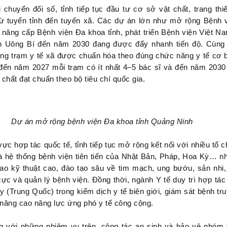
i chuyển đổi số, tỉnh tiếp tục đầu tư cơ sở vật chất, trang thiế
ừ tuyến tỉnh đến tuyến xã. Các dự án lớn như mở rộng Bệnh 
 nâng cấp Bệnh viện Đa khoa tỉnh, phát triển Bệnh viện Việt N
n Uông Bí đến năm 2030 đang được đẩy nhanh tiến độ. Cùng
ống trạm y tế xã được chuẩn hóa theo đúng chức năng y tế cơ 
ến năm 2027 mỗi trạm có ít nhất 4–5 bác sĩ và đến năm 2030
 chất đạt chuẩn theo bộ tiêu chí quốc gia.
Dự án mở rộng bệnh viện Đa khoa tỉnh Quảng Ninh
 vực hợp tác quốc tế, tỉnh tiếp tục mở rộng kết nối với nhiều tổ 
à hệ thống bệnh viện tiên tiến của Nhật Bản, Pháp, Hoa Kỳ… 
ao kỹ thuật cao, đào tạo sâu về tim mạch, ung bướu, sản nhi,
cực và quản lý bệnh viện. Đồng thời, ngành Y tế duy trì hợp tác
 (Trung Quốc) trong kiểm dịch y tế biên giới, giám sát bệnh tr
nâng cao năng lực ứng phó y tế công cộng.
g với những nhiệm vụ trên, công tác an sinh và bảo vệ nhóm