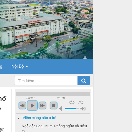
ng
Nội Bộ
mở
00:00
05:10
ế
Viêm màng não ở trẻ
Ngộ độc Botulinum: Phòng ngừa và điều
trị