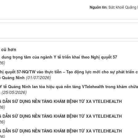
Nguồn tin:
Sức khoẻ Quảng 
 cũ hơn
 dung trọng tâm của ngành Y tế triển khai theo Nghị quyết 57
26)
ị quyết 57-NQ/TW vào thực tiễn – Tạo động lực mới cho sự phát triển 
(01/07/2026)
ế Quảng Ninh
 tế Quảng Ninh lan tỏa hiệu quả nền tảng VTelehealth trong khám chữa
(25/05/2026)
a
 DẪN SỬ DỤNG NỀN TẢNG KHÁM BỆNH TỪ XA VTELEHEALTH
26)
 DẪN SỬ DỤNG NỀN TẢNG KHÁM BỆNH TỪ XA VTELEHEALTH
26)
 DẪN SỬ DỤNG NỀN TẢNG KHÁM BỆNH TỪ XA VTELEHEALTH
26)