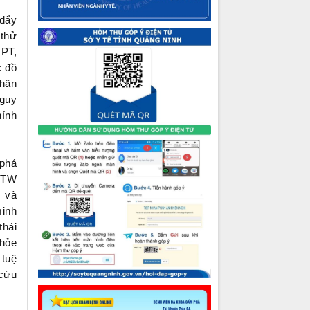
 đẩy
 thử
GPT,
c đồ
nhân
nguy
hính
 phá
/TW
o và
minh
thái
khỏe
 tuệ
 cứu