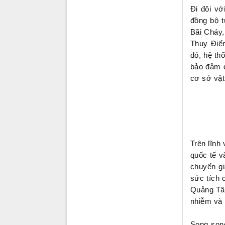
Đi đôi vớ
đồng bộ t
Bãi Cháy,
Thụy Điể
đó, hệ th
bảo đảm đ
cơ sở vật
Trên lĩnh
quốc tế v
chuyển gi
sức tích 
Quảng Tây
nhiễm và 
Song son