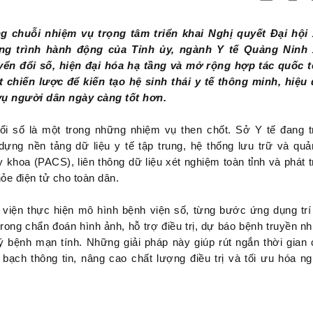
g chuỗi nhiệm vụ trọng tâm triển khai Nghị quyết Đại hội
g trình hành động của Tỉnh ủy, ngành Y tế Quảng Ninh 
yển đổi số, hiện đại hóa hạ tầng và mở rộng hợp tác quốc t
t chiến lược để kiến tạo hệ sinh thái y tế thông minh, hiệu
vụ người dân ngày càng tốt hơn.
i số là một trong những nhiệm vụ then chốt. Sở Y tế đang t
dựng nền tảng dữ liệu y tế tập trung, hệ thống lưu trữ và quả
y khoa (PACS), liên thông dữ liệu xét nghiệm toàn tỉnh và phát t
ỏe điện tử cho toàn dân.
viện thực hiện mô hình bệnh viện số, từng bước ứng dụng trí
trong chẩn đoán hình ảnh, hỗ trợ điều trị, dự báo bệnh truyền n
ý bệnh mạn tính. Những giải pháp này giúp rút ngắn thời gian
 bạch thông tin, nâng cao chất lượng điều trị và tối ưu hóa n