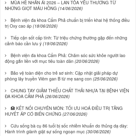
MÙA HÈ NHÂN ÁI 2026 – LAN TỎA YÊU THƯƠNG TỪ
NHỮNG GIỌT MÁU HỒNG
(14/06/2026)
Bệnh viện đa khoa Cẩm Phả chuẩn bị triển khai hệ thống điều
trị Oxy cao áp
(18/06/2026)
Tiếp cận sốt cấp tính: Từ triệu chứng thường gặp đến những
cảnh báo cần lưu ý
(19/06/2026)
Bệnh viện đa khoa Cẩm Phả: Chăm sóc sức khỏe người lao
động gắn liền với mục tiêu toàn dân
(20/06/2026)
Bảo vệ toàn diện cho trẻ sơ sinh: Cập nhật giải pháp dự
phòng lây truyền Viêm gan B từ mẹ sang con
(25/06/2026)
CHUNG TAY GIẢM THIỂU CHẤT THẢI NHỰA TẠI BỆNH VIỆN
ĐA KHOA CẨM PHẢ
(26/06/2026)
🏥 KẾT NỐI CHUYÊN MÔN: TỐI ƯU HOÁ ĐIỀU TRỊ TĂNG
HUYẾT ÁP CÓ BIẾN CHỨNG
(27/06/2026)
Cứu sống bà cụ 86 tuổi bị sốc nhiễm khuẩn do thủng dạ dày:
Hành trình giành giật sự sống ngoạn mục
(30/06/2026)