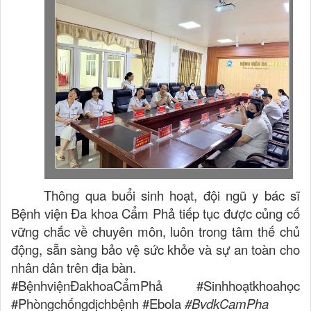
Thông qua buổi sinh hoạt, đội ngũ y bác sĩ
Bệnh viện Đa khoa Cẩm Phả tiếp tục được củng cố
vững chắc về chuyên môn, luôn trong tâm thế chủ
động, sẵn sàng bảo vệ sức khỏe và sự an toàn cho
nhân dân trên địa bàn.
#BệnhviệnĐakhoaCẩmPhả #Sinhhoạtkhoahọc
#Phòngchốngdịchbệnh #Ebola
#BvdkCamPha