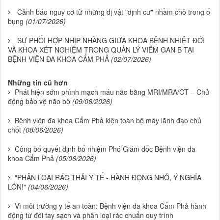
Cảnh báo nguy cơ từ những dị vật "định cư" nhầm chỗ trong ổ
bụng
(01/07/2026)
SỰ PHỐI HỢP NHỊP NHÀNG GIỮA KHOA BỆNH NHIỆT ĐỚI
VÀ KHOA XÉT NGHIỆM TRONG QUẢN LÝ VIÊM GAN B TẠI
BỆNH VIỆN ĐA KHOA CẨM PHẢ
(02/07/2026)
Những tin cũ hơn
Phát hiện sớm phình mạch máu não bằng MRI/MRA/CT – Chủ
động bảo vệ não bộ
(09/06/2026)
Bệnh viện đa khoa Cẩm Phả kiện toàn bộ máy lãnh đạo chủ
chốt
(08/06/2026)
Công bố quyết định bổ nhiệm Phó Giám đốc Bệnh viện đa
khoa Cẩm Phả
(05/06/2026)
"PHÂN LOẠI RÁC THẢI Y TẾ - HÀNH ĐỘNG NHỎ, Ý NGHĨA
LỚN!"
(04/06/2026)
Vì môi trường y tế an toàn: Bệnh viện đa khoa Cẩm Phả hành
động từ đôi tay sạch và phân loại rác chuẩn quy trình