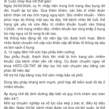
🚨 Cuộc chạy đua với thời gian:
Ngày 30/05/2026, cụ H. nhập viện trong tình trạng đau bụng dữ
dội, huyết áp tụt sâu. Qua thăm khám, các bác sĩ chẩn đoán
bệnh nhân rơi vào tình trạng nguy kịch: Sốc nhiễm khuẩn - Viêm
phúc mạc do thủng mặt sau dạ dày. Với bệnh nhân 86 tuổi, thể
trạng già yếu và vừa điều trị nhiễm khuẩn huyết vào tháng
1/2026 , tình trạng nhiễm độc, nhiễm khuẩn lan rộng khắp ổ bụng
lúc này nguy cơ tử vong là rất cao.
Hệ thống báo động đỏ nội viện lập tức được kích hoạt. Bệnh
nhân được chuyển mổ cấp cứu khẩn cấp để khâu lỗ thủng dạ dày
và làm sạch ổ bụng.
💪 13 ngày đêm hồi sức hậu phẫu kiên cường:
Sau phẫu thuật, thách thức lớn nhất là tình trạng sốc nhiễm
khuẩn của bệnh nhân vẫn rất nặng. Cụ được chuyển ngay về
khoa HSTC-CĐ-TNT để tiếp tục hồi sức chuyên sâu bằng các
phác đồ hiện đại:
Hỗ trợ hô hấp bằng máy thở xâm nhập bảo vệ phổi.
Dùng liệu pháp kháng sinh mạnh, phối hợp để kiểm soát tối đa ổ
nhiễm khuẩn.
Áp dụng chế độ dinh dưỡng đặc biệt và quy trình chăm sóc toàn
diện 24/7.
Nhờ sự chuyên nghiệp và nỗ lực của ekip y bác sĩ, điều kỳ diệu
đã đến. Ngày 03/06, bệnh nhân được rút ống nội khí quản, tự thở