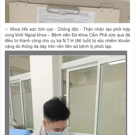
✨ Khoa Hồi sức tích cực - Chống độc - Thận nhân tạo phối hợp
cùng khối Ngoại khoa – Bệnh viện Đa khoa Cẩm Phả vừa qua đã
điều trị thành công cho cụ bà N.T.H (86 tuổi) bị sốc nhiễm khuẩn
nặng do thủng dạ dày trên nền tiền sử bệnh lý phức tạp.