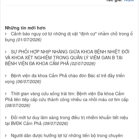
Những tin mới hơn
Cảnh báo nguy cơ từ những dị vật "định cư" nhầm chỗ trong ổ
bụng
(01/07/2026)
SỰ PHỐI HỢP NHỊP NHÀNG GIỮA KHOA BỆNH NHIỆT ĐỚI
VÀ KHOA XÉT NGHIỆM TRONG QUẢN LÝ VIÊM GAN B TẠI
BỆNH VIỆN ĐA KHOA CẨM PHẢ
(02/07/2026)
Bệnh viện đa khoa Cẩm Phả chào đón Bác sĩ trẻ đầy triển
vọng
(06/07/2026)
Thời gian vàng cứu sống trái tim: Bệnh viện Đa khoa Cẩm
Phả liên tiếp cấp cứu thành công nhiều ca nhồi máu cơ tim cấp
(08/07/2026)
Đổi mới tư duy lâm sàng trong điều trị nhiễm khuẩn tiết niệu
tại BVĐK Cẩm Phả
(09/07/2026)
Người dân được hưởng lợi từ những tiến bộ trong chuyên