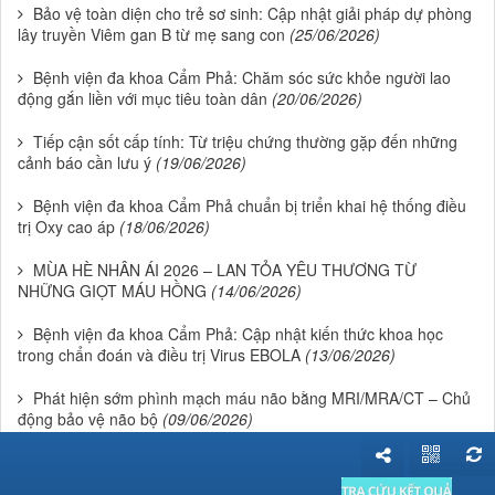
Bảo vệ toàn diện cho trẻ sơ sinh: Cập nhật giải pháp dự phòng
lây truyền Viêm gan B từ mẹ sang con
(25/06/2026)
Bệnh viện đa khoa Cẩm Phả: Chăm sóc sức khỏe người lao
động gắn liền với mục tiêu toàn dân
(20/06/2026)
Tiếp cận sốt cấp tính: Từ triệu chứng thường gặp đến những
cảnh báo cần lưu ý
(19/06/2026)
Bệnh viện đa khoa Cẩm Phả chuẩn bị triển khai hệ thống điều
trị Oxy cao áp
(18/06/2026)
MÙA HÈ NHÂN ÁI 2026 – LAN TỎA YÊU THƯƠNG TỪ
NHỮNG GIỌT MÁU HỒNG
(14/06/2026)
Bệnh viện đa khoa Cẩm Phả: Cập nhật kiến thức khoa học
trong chẩn đoán và điều trị Virus EBOLA
(13/06/2026)
Phát hiện sớm phình mạch máu não bằng MRI/MRA/CT – Chủ
động bảo vệ não bộ
(09/06/2026)
Bệnh viện đa khoa Cẩm Phả kiện toàn bộ máy lãnh đạo chủ
chốt
(08/06/2026)