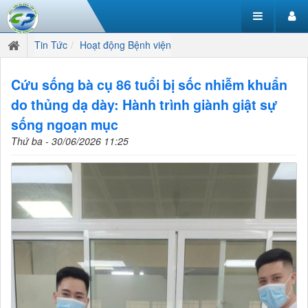
Tin Tức
Hoạt động Bệnh viện
Cứu sống bà cụ 86 tuổi bị sốc nhiễm khuẩn
do thủng dạ dày: Hành trình giành giật sự
sống ngoạn mục
Thứ ba - 30/06/2026 11:25