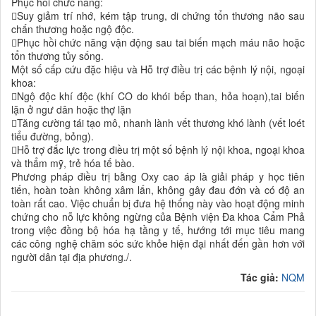
Phục hồi chức năng:
Suy giảm trí nhớ, kém tập trung, di chứng tổn thương não sau
chấn thương hoặc ngộ độc.
Phục hồi chức năng vận động sau tai biến mạch máu não hoặc
tổn thương tủy sống.
Một số cấp cứu đặc hiệu và Hỗ trợ điều trị các bệnh lý nội, ngoại
khoa:
Ngộ độc khí độc (khí CO do khói bếp than, hỏa hoạn),tai biến
lặn ở ngư dân hoặc thợ lặn
Tăng cường tái tạo mô, nhanh lành vết thương khó lành (vết loét
tiểu đường, bỏng).
Hỗ trợ đắc lực trong điều trị một số bệnh lý nội khoa, ngoại khoa
và thẩm mỹ, trẻ hóa tế bào.
Phương pháp điều trị bằng Oxy cao áp là giải pháp y học tiên
tiến, hoàn toàn không xâm lấn, không gây đau đớn và có độ an
toàn rất cao. Việc chuẩn bị đưa hệ thống này vào hoạt động minh
chứng cho nỗ lực không ngừng của Bệnh viện Đa khoa Cẩm Phả
trong việc đồng bộ hóa hạ tầng y tế, hướng tới mục tiêu mang
các công nghệ chăm sóc sức khỏe hiện đại nhất đến gần hơn với
người dân tại địa phương./.
Tác giả:
NQM