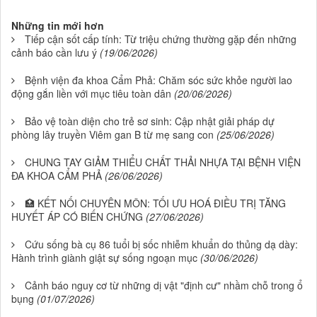
Những tin mới hơn
Tiếp cận sốt cấp tính: Từ triệu chứng thường gặp đến những
cảnh báo cần lưu ý
(19/06/2026)
Bệnh viện đa khoa Cẩm Phả: Chăm sóc sức khỏe người lao
động gắn liền với mục tiêu toàn dân
(20/06/2026)
Bảo vệ toàn diện cho trẻ sơ sinh: Cập nhật giải pháp dự
phòng lây truyền Viêm gan B từ mẹ sang con
(25/06/2026)
CHUNG TAY GIẢM THIỂU CHẤT THẢI NHỰA TẠI BỆNH VIỆN
ĐA KHOA CẨM PHẢ
(26/06/2026)
🏥 KẾT NỐI CHUYÊN MÔN: TỐI ƯU HOÁ ĐIỀU TRỊ TĂNG
HUYẾT ÁP CÓ BIẾN CHỨNG
(27/06/2026)
Cứu sống bà cụ 86 tuổi bị sốc nhiễm khuẩn do thủng dạ dày:
Hành trình giành giật sự sống ngoạn mục
(30/06/2026)
Cảnh báo nguy cơ từ những dị vật "định cư" nhầm chỗ trong ổ
bụng
(01/07/2026)