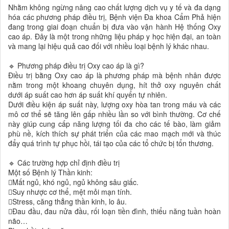
Nhằm không ngừng nâng cao chất lượng dịch vụ y tế và đa dạng
hóa các phương pháp điều trị, Bệnh viện Đa khoa Cẩm Phả hiện
đang trong giai đoạn chuẩn bị đưa vào vận hành Hệ thống Oxy
cao áp. Đây là một trong những liệu pháp y học hiện đại, an toàn
và mang lại hiệu quả cao đối với nhiều loại bệnh lý khác nhau.
🔹 Phương pháp điều trị Oxy cao áp là gì?
Điều trị bằng Oxy cao áp là phương pháp mà bệnh nhân được
nằm trong một khoang chuyên dụng, hít thở oxy nguyên chất
dưới áp suất cao hơn áp suất khí quyển tự nhiên.
Dưới điều kiện áp suất này, lượng oxy hòa tan trong máu và các
mô cơ thể sẽ tăng lên gấp nhiều lần so với bình thường. Cơ chế
này giúp cung cấp năng lượng tối đa cho các tế bào, làm giảm
phù nề, kích thích sự phát triển của các mao mạch mới và thúc
đẩy quá trình tự phục hồi, tái tạo của các tổ chức bị tổn thương.
🔹 Các trường hợp chỉ định điều trị
Một số Bệnh lý Thần kinh:
Mất ngủ, khó ngủ, ngủ không sâu giấc.
Suy nhược cơ thể, mệt mỏi mạn tính.
Stress, căng thẳng thần kinh, lo âu.
Đau đầu, đau nửa đầu, rối loạn tiền đình, thiểu năng tuần hoàn
não…