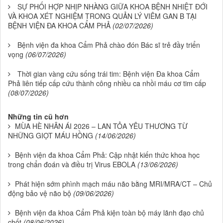
SỰ PHỐI HỢP NHỊP NHÀNG GIỮA KHOA BỆNH NHIỆT ĐỚI
VÀ KHOA XÉT NGHIỆM TRONG QUẢN LÝ VIÊM GAN B TẠI
BỆNH VIỆN ĐA KHOA CẨM PHẢ
(02/07/2026)
Bệnh viện đa khoa Cẩm Phả chào đón Bác sĩ trẻ đầy triển
vọng
(06/07/2026)
Thời gian vàng cứu sống trái tim: Bệnh viện Đa khoa Cẩm
Phả liên tiếp cấp cứu thành công nhiều ca nhồi máu cơ tim cấp
(08/07/2026)
Những tin cũ hơn
MÙA HÈ NHÂN ÁI 2026 – LAN TỎA YÊU THƯƠNG TỪ
NHỮNG GIỌT MÁU HỒNG
(14/06/2026)
Bệnh viện đa khoa Cẩm Phả: Cập nhật kiến thức khoa học
trong chẩn đoán và điều trị Virus EBOLA
(13/06/2026)
Phát hiện sớm phình mạch máu não bằng MRI/MRA/CT – Chủ
động bảo vệ não bộ
(09/06/2026)
Bệnh viện đa khoa Cẩm Phả kiện toàn bộ máy lãnh đạo chủ
chốt
(08/06/2026)