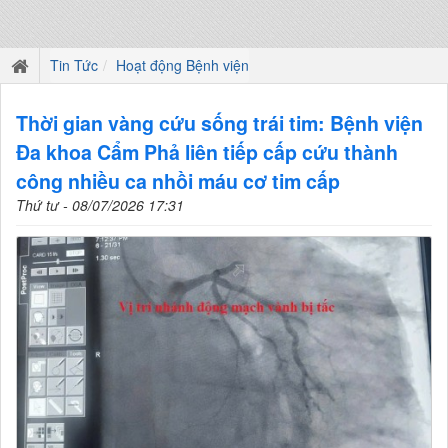
Tin Tức
Hoạt động Bệnh viện
Thời gian vàng cứu sống trái tim: Bệnh viện
Đa khoa Cẩm Phả liên tiếp cấp cứu thành
công nhiều ca nhồi máu cơ tim cấp
Thứ tư - 08/07/2026 17:31