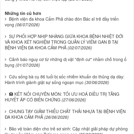
Những tin cũ hơn
Bệnh viện đa khoa Cẩm Phả chào đón Bác sĩ trẻ đầy triển
vọng
(06/07/2026)
SỰ PHỐI HỢP NHỊP NHÀNG GIỮA KHOA BỆNH NHIỆT ĐỚI
VÀ KHOA XÉT NGHIỆM TRONG QUẢN LÝ VIÊM GAN B TẠI
BỆNH VIỆN ĐA KHOA CẨM PHẢ
(02/07/2026)
Cảnh báo nguy cơ từ những dị vật "định cư" nhầm chỗ trong ổ
bụng
(01/07/2026)
Cứu sống bà cụ 86 tuổi bị sốc nhiễm khuẩn do thủng dạ dày:
Hành trình giành giật sự sống ngoạn mục
(30/06/2026)
🏥 KẾT NỐI CHUYÊN MÔN: TỐI ƯU HOÁ ĐIỀU TRỊ TĂNG
HUYẾT ÁP CÓ BIẾN CHỨNG
(27/06/2026)
CHUNG TAY GIẢM THIỂU CHẤT THẢI NHỰA TẠI BỆNH VIỆN
ĐA KHOA CẨM PHẢ
(26/06/2026)
Bảo vệ toàn diện cho trẻ sơ sinh: Cập nhật giải pháp dự phòng