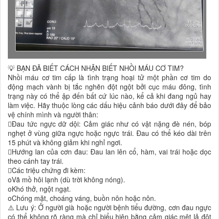
💡 BẠN ĐÃ BIẾT CÁCH NHẬN BIẾT NHỒI MÁU CƠ TIM?
Nhồi máu cơ tim cấp là tình trạng hoại tử một phần cơ tim do
động mạch vành bị tắc nghẽn đột ngột bởi cục máu đông, tình
trạng này có thể ập đến bất cứ lúc nào, kể cả khi đang ngủ hay
làm việc. Hãy thuộc lòng các dấu hiệu cảnh báo dưới đây để bảo
vệ chính mình và người thân:
Đau tức ngực dữ dội: Cảm giác như có vật nặng đè nén, bóp
nghẹt ở vùng giữa ngực hoặc ngực trái. Đau có thể kéo dài trên
15 phút và không giảm khi nghỉ ngơi.
Hướng lan của cơn đau: Đau lan lên cổ, hàm, vai trái hoặc dọc
theo cánh tay trái.
Các triệu chứng đi kèm:
oVã mồ hôi lạnh (dù trời không nóng).
oKhó thở, ngột ngạt.
oChóng mặt, choáng váng, buồn nôn hoặc nôn.
⚠️ Lưu ý: Ở người già hoặc người bệnh tiểu đường, cơn đau ngực
có thể không rõ ràng mà chỉ biểu hiện bằng cảm giác mệt lả đột