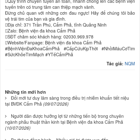
Quy trình chuyển tuyến an toàn, nhanh chóng lên các bệnh viện
tuyến trên có trung tâm can thiệp mạch vành.
Đừng chủ quan với những cơn đau ngực! Hãy để chúng tôi bảo
vệ trái tim của bạn và gia đình.
Địa chỉ: 371 Trần Phú, Cẩm Phả, tỉnh Quảng Ninh
Zalo: Bệnh viện đa khoa Cẩm Phả
SĐT chăm sóc khách hàng: 02030.969.978
Website/Fanpage: Bệnh viện đa khoa Cẩm Phả
#BệnhViệnĐaKhoaCẩmPhả #CấpCứuKịpThời #NhồiMáuCơTim
#SứcKhỏeTimMạch #YTếCẩmPhả
Tác giả:
NQM
Những tin mới hơn
Đổi mới tư duy lâm sàng trong điều trị nhiễm khuẩn tiết niệu
tại BVĐK Cẩm Phả
(09/07/2026)
Người dân được hưởng lợi từ những tiến bộ trong chuyên
ngành phẫu thuật thần kinh tại Bệnh viện đa khoa Cẩm Phả
(10/07/2026)