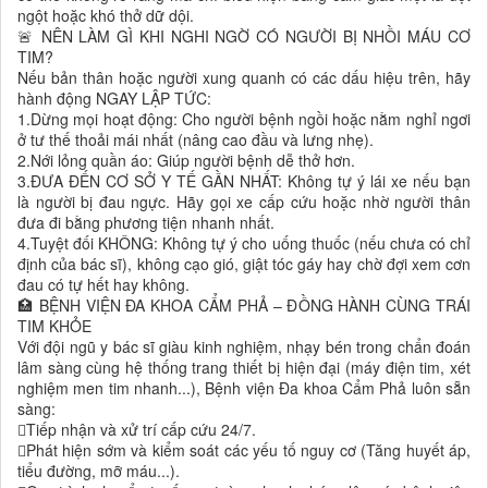
ngột hoặc khó thở dữ dội.
🚨 NÊN LÀM GÌ KHI NGHI NGỜ CÓ NGƯỜI BỊ NHỒI MÁU CƠ
TIM?
Nếu bản thân hoặc người xung quanh có các dấu hiệu trên, hãy
hành động NGAY LẬP TỨC:
1.Dừng mọi hoạt động: Cho người bệnh ngồi hoặc nằm nghỉ ngơi
ở tư thế thoải mái nhất (nâng cao đầu và lưng nhẹ).
2.Nới lỏng quần áo: Giúp người bệnh dễ thở hơn.
3.ĐƯA ĐẾN CƠ SỞ Y TẾ GẦN NHẤT: Không tự ý lái xe nếu bạn
là người bị đau ngực. Hãy gọi xe cấp cứu hoặc nhờ người thân
đưa đi bằng phương tiện nhanh nhất.
4.Tuyệt đối KHÔNG: Không tự ý cho uống thuốc (nếu chưa có chỉ
định của bác sĩ), không cạo gió, giật tóc gáy hay chờ đợi xem cơn
đau có tự hết hay không.
🏥 BỆNH VIỆN ĐA KHOA CẨM PHẢ – ĐỒNG HÀNH CÙNG TRÁI
TIM KHỎE
Với đội ngũ y bác sĩ giàu kinh nghiệm, nhạy bén trong chẩn đoán
lâm sàng cùng hệ thống trang thiết bị hiện đại (máy điện tim, xét
nghiệm men tim nhanh...), Bệnh viện Đa khoa Cẩm Phả luôn sẵn
sàng:
Tiếp nhận và xử trí cấp cứu 24/7.
Phát hiện sớm và kiểm soát các yếu tố nguy cơ (Tăng huyết áp,
tiểu đường, mỡ máu...).