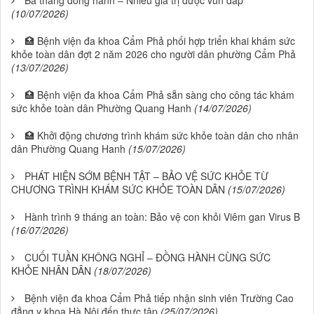
Ba tháng đồng hành – Nhiều giá trị được vun đắp
(10/07/2026)
🏥 Bệnh viện đa khoa Cẩm Phả phối hợp triển khai khám sức
khỏe toàn dân đợt 2 năm 2026 cho người dân phường Cẩm Phả
(13/07/2026)
🏥 Bệnh viện đa khoa Cẩm Phả sẵn sàng cho công tác khám
sức khỏe toàn dân Phường Quang Hanh
(14/07/2026)
🏥 Khởi động chương trình khám sức khỏe toàn dân cho nhân
dân Phường Quang Hanh
(15/07/2026)
PHÁT HIỆN SỚM BỆNH TẬT – BẢO VỆ SỨC KHỎE TỪ
CHƯƠNG TRÌNH KHÁM SỨC KHỎE TOÀN DÂN
(15/07/2026)
Hành trình 9 tháng an toàn: Bảo vệ con khỏi Viêm gan Virus B
(16/07/2026)
CUỐI TUẦN KHÔNG NGHỈ – ĐỒNG HÀNH CÙNG SỨC
KHỎE NHÂN DÂN
(18/07/2026)
Bệnh viện đa khoa Cẩm Phả tiếp nhận sinh viên Trường Cao
đẳng y khoa Hà Nội đến thực tập
(25/07/2026)