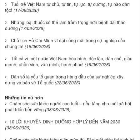
Tuổi trẻ Việt Nam tự chủ, tự tin, tự lực, tự cường, tự hào dân
tộc!
(17/06/2026)
Những loại thuốc có thể làm trầm trọng hơn bệnh đái tháo
đường
(17/06/2026)
Chủ tịch Hồ Chí Minh vĩ đại sống mãi trong sự nghiệp của
chúng ta!
(18/06/2026)
Tất cả vì một nước Việt Nam hòa bình, độc lập, dân chủ, giàu
mạnh, phồn vinh, văn minh, hạnh phúc!
(19/06/2026)
Dân số là yếu tố quan trọng hàng đầu của sự nghiệp xây
dựng và bảo vệ Tổ quốc
(22/06/2026)
Những tin cũ hơn
Chăm sóc sức khỏe người cao tuổi – nền tảng cho một xã hội
phát triển bền vững
(08/06/2026)
10 LỜI KHUYÊN DINH DƯỠNG HỢP LÝ ĐẾN NĂM 2030
(08/06/2026)
Chăm sóc sức khỏe toàn diện mùa thi: Bí quyết giúp thí sinh tự