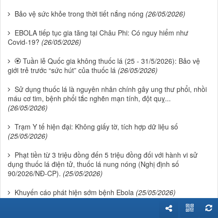
Bảo vệ sức khỏe trong thời tiết nắng nóng
(26/05/2026)
EBOLA tiếp tục gia tăng tại Châu Phi: Có nguy hiểm như
Covid-19?
(26/05/2026)
🏵 Tuần lễ Quốc gia không thuốc lá (25 - 31/5/2026): Bảo vệ
giới trẻ trước “sức hút” của thuốc lá
(26/05/2026)
Sử dụng thuốc lá là nguyên nhân chính gây ung thư phổi, nhồi
máu cơ tim, bệnh phổi tắc nghẽn mạn tính, đột quỵ...
(26/05/2026)
Trạm Y tế hiện đại: Không giấy tờ, tích hợp dữ liệu số
(25/05/2026)
Phạt tiền từ 3 triệu đồng đến 5 triệu đồng đối với hành vi sử
dụng thuốc lá điện tử, thuốc lá nung nóng (Nghị định số
90/2026/NĐ-CP).
(25/05/2026)
Khuyến cáo phát hiện sớm bệnh Ebola
(25/05/2026)
Mỗi người dân được khám sức khỏe miễn phí ít nhất mỗi năm