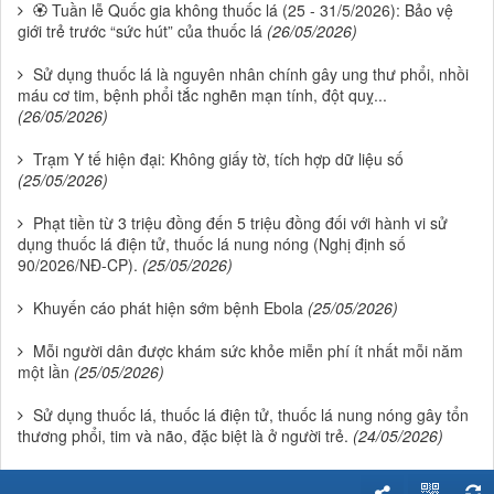
🏵 Tuần lễ Quốc gia không thuốc lá (25 - 31/5/2026): Bảo vệ
giới trẻ trước “sức hút” của thuốc lá
(26/05/2026)
Sử dụng thuốc lá là nguyên nhân chính gây ung thư phổi, nhồi
máu cơ tim, bệnh phổi tắc nghẽn mạn tính, đột quỵ...
(26/05/2026)
Trạm Y tế hiện đại: Không giấy tờ, tích hợp dữ liệu số
(25/05/2026)
Phạt tiền từ 3 triệu đồng đến 5 triệu đồng đối với hành vi sử
dụng thuốc lá điện tử, thuốc lá nung nóng (Nghị định số
90/2026/NĐ-CP).
(25/05/2026)
Khuyến cáo phát hiện sớm bệnh Ebola
(25/05/2026)
Mỗi người dân được khám sức khỏe miễn phí ít nhất mỗi năm
một lần
(25/05/2026)
Sử dụng thuốc lá, thuốc lá điện tử, thuốc lá nung nóng gây tổn
thương phổi, tim và não, đặc biệt là ở người trẻ.
(24/05/2026)
Thuốc lá điện tử, thuốc lá nung nóng chứa hóa chất độc hại